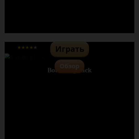
Играть
Обзор
Bounding Luck