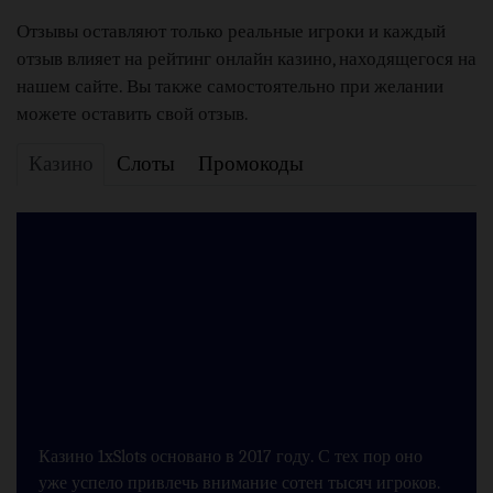
Отзывы оставляют только реальные игроки и каждый
отзыв влияет на рейтинг онлайн казино, находящегося на
нашем сайте. Вы также самостоятельно при желании
можете оставить свой отзыв.
Казино
Слоты
Промокоды
Казино 1xSlots основано в 2017 году. С тех пор оно
уже успело привлечь внимание сотен тысяч игроков.