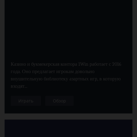
Казино и букмекерская контора 1Win работает с 2016
года. Оно предлагает игрокам довольно
внушительную библиотеку азартных игр, в которую
входят...
Играть
Обзор