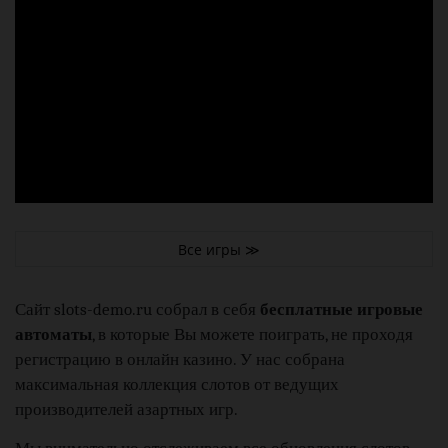
Все игры ≫
Сайт slots-demo.ru собрал в себя
бесплатные игровые
автоматы
, в которые Вы можете поиграть, не проходя
регистрацию в онлайн казино. У нас собрана
максимальная коллекция слотов от ведущих
производителей азартных игр.