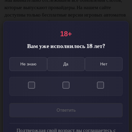
Мы внимательно отслеживаем все обновления слотов,
которые выпускают провайдеры. На нашем сайте
доступны только бесплатные версии игровых автоматов
для ознакомительной игры.
18+
В Demo версиях игр Вы будете играть на виртуальные
FUN кредиты. В случае если фишки в слоте закончатся,
Вам уже исполнилось 18 лет?
просто перегрузите его и баланс восстановится.
Демонстрационный режим в автоматах аналогичен
тому, что и при игре на настоящие деньги.
Не знаю
Да
Нет
Бесплатно не рискуя реальными деньгами, не проходя
регистрацию в онлайн казино, Вы можете изучить
механику работы слотов, работу специальных символов
если они имеются. Посмотреть, как работает бонусная
игра, изучить правила автомата.
Ответить
Описания слотов онлайн казино
Подтверждая свой возраст, вы соглашаетесь с
Помимо бесплатной игры в demo режиме, посетители