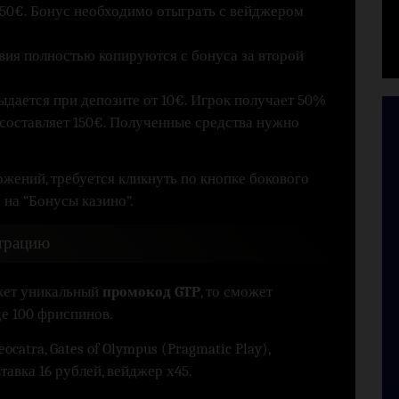
150€. Бонус необходимо отыграть с вейджером
овия полностью копируются с бонуса за второй
выдается при депозите от 10€. Игрок получает 50%
составляет 150€. Полученные средства нужно
жений, требуется кликнуть по кнопке бокового
 на “Бонусы казино”.
страцию
ажет уникальный
п
ромокод GTP
, то сможет
де 100 фриспинов.
ocatra, Gates of Olympus (Pragmatic Play),
тавка 16 рублей, вейджер х45.