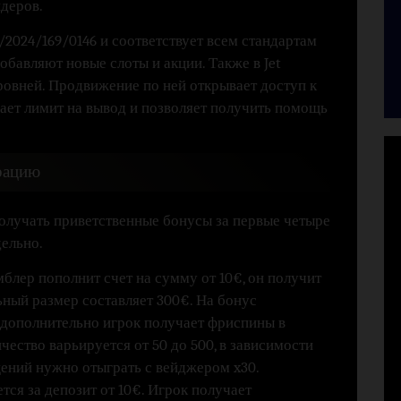
йдеров.
2024/169/0146 и соответствует всем стандартам
обавляют новые слоты и акции. Также в Jet
ровней. Продвижение по ней открывает доступ к
ет лимит на вывод и позволяет получить помощь
рацию
получать приветственные бонусы за первые четыре
дельно.
емблер пополнит счет на сумму от 10€, он получит
ьный размер составляет 300€. На бонус
 дополнительно игрок получает фриспины в
ичество варьируется от 50 до 500, в зависимости
ений нужно отыграть с вейджером x30.
ется за депозит от 10€. Игрок получает