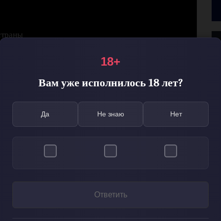
страны
ов
18+
Вам уже исполнилось 18 лет?
нимает больше 2 часов. За это время
Да
Не знаю
Нет
ль не нарушал правила площадки, после чего
его в Jet доступно 8 платежных систем для
и 5€ соответственно. Что касается максимальных
ения определяется выбранной платежной
висит от уровня лояльности игрока:
Ответить