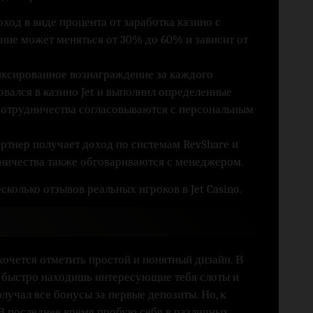
оход в виде процента от заработка казино с
ние может меняться от 30% до 60% и зависит от
иксированное вознаграждение за каждого
овался в казино Jet и выполнил определенные
 сотрудничества согласовываются с персональным
артнер получает доход по системам RevShare и
ничества также обговариваются с менеджером.
колько отзывов реальных игроков в Jet Casino.
 хочется отметить простой и понятный дизайн. В
и быстро находишь интересующие тебя слоты и
лучал все бонусы за первые депозиты. Но, к
 В последнее время пробую себя в различных