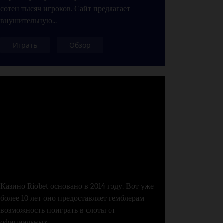
сотен тысяч игроков. Сайт предлагает
внушительную...
Играть
Обзор
Казино Riobet основано в 2014 году. Вот уже
более 10 лет оно предоставляет гемблерам
возможность поиграть в слоты от
официальных...