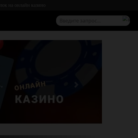
лок на онлайн казино
Вперёд