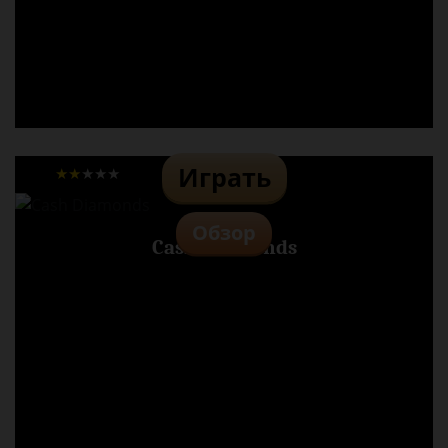
Играть
Обзор
Cash Diamonds