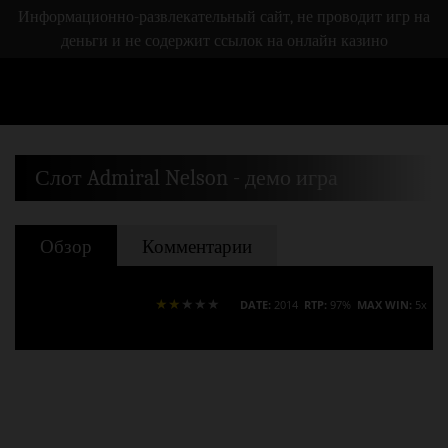
Информационно-развлекательный сайт, не проводит игр на
деньги и не содержит ссылок на онлайн казино
Слот Admiral Nelson - демо игра
Обзор
Комментарии
DATE:
2014
RTP:
97%
MAX WIN:
5х