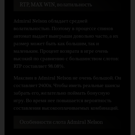
RTP, MAX WIN, волатильность
Admiral Nelson обладает средней
волатильностью. Поэтому в процессе спинов
автомат выдает выигрыши довольно часто, а их
размер может быть как большим, так и
маленьким. Процент возврата в игре очень
высокий по сравнению с большинством слотов:
RTP составляет 98.08%.
Максвин в Admiral Nelson не очень большой. Он
составляет 2400x. Чтобы иметь реальные шансы
забрать его, желательно поймать бонусную
игру. Во время нее повышается вероятность
составления высокооплачиваемых комбинаций.
Особенности слота Admiral Nelson