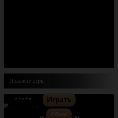
Похожие игры
Играть
Обзор
Double Joker 20