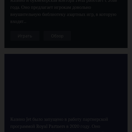
Казино и букмекерская контора 1Win работает с 2016
года. Оно предлагает игрокам довольно
внушительную библиотеку азартных игр, в которую
входят...
Играть
Обзор
Казино Jet было запущено в работу партнерской
программой Royal Partners в 2020 году. Оно