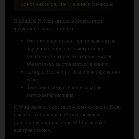
Бонусная игра, специальные символы
В Admiral Nelson авторы добавили три
функциональных символа:
Scatter в виде пушки, при появлении на
барабанах приносит выигрыш вне
зависимости от расположения, ему не
обязательно выстраиваться в линию;
адмирал Нельсон — выполняет функцию
Wild;
бонусный символ в виде корабля,
запускает фриспины.
С Wild связана одна интересная функция. Если
выпала комбинация из Scatter, каждый
присутствующий на поле Wild удваивает
выигрыш за нее.