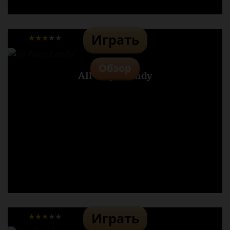
Играть
Обзор
All Ways Candy
Играть