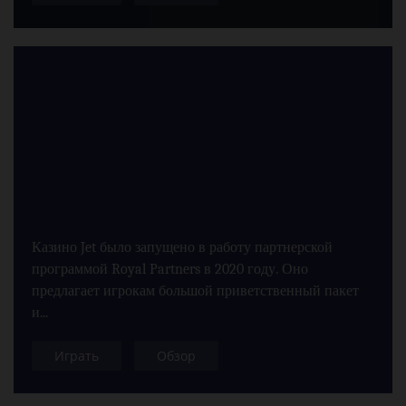
Казино Jet было запущено в работу партнерской
программой Royal Partners в 2020 году. Оно
предлагает игрокам большой приветственный пакет
и...
Играть
Обзор