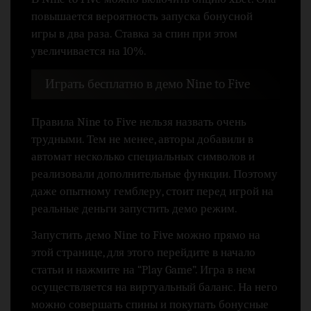
повышается вероятность запуска бонусной
игры в два раза. Ставка за спин при этом
увеличивается на 10%.
Играть бесплатно в демо Nine to Five
Правила Nine to Five нельзя назвать очень
трудными. Тем не менее, авторы добавили в
автомат несколько специальных символов и
реализовали дополнительные функции. Поэтому
даже опытному гемблеру, стоит перед игрой на
реальные деньги запустить демо режим.
Запустить демо Nine to Five можно прямо на
этой странице, для этого перейдите в начало
статьи и нажмите на “Play Game”. Игра в нем
осуществляется на виртуальный баланс. На него
можно совершать спины и покупать бонусные