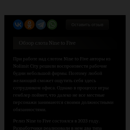
Оставить отзыв
Обзор слота Nine to Five
При работе над слотом Nine to Five авторы из
Nolimit City решили воспроизвести рабочие
будни небольшой фирмы. Поэтому любой
желающий сможет ощутить себя здесь
сотрудником офиса. Однако в процессе игры
гемблер поймет, что далеко не все местные
персонажи занимаются своими должностными
обязанностями.
Релиз Nine to Five состоялся в 2023 году.
Разработчики реализовали в нем два типа