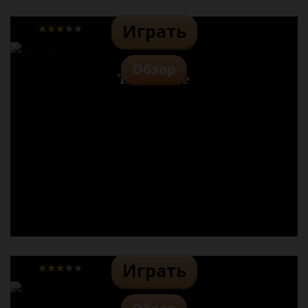
Играть
Обзор
Tombstone
Играть