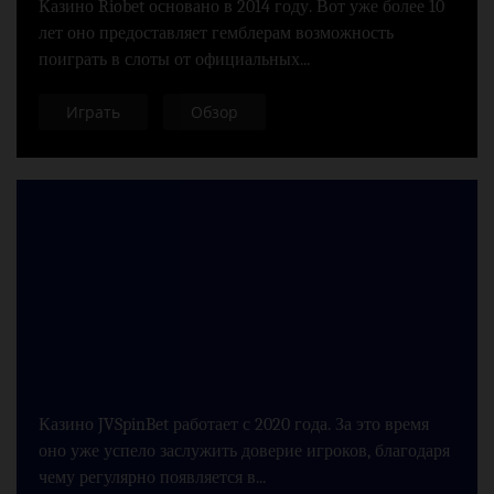
Казино Riobet основано в 2014 году. Вот уже более 10
лет оно предоставляет гемблерам возможность
поиграть в слоты от официальных...
Играть
Обзор
Казино JVSpinBet работает с 2020 года. За это время
оно уже успело заслужить доверие игроков, благодаря
чему регулярно появляется в...