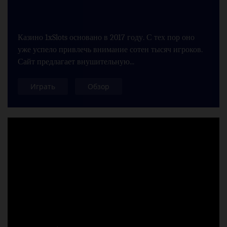
Казино 1xSlots основано в 2017 году. С тех пор оно
уже успело привлечь внимание сотен тысяч игроков.
Сайт предлагает внушительную...
Играть
Обзор