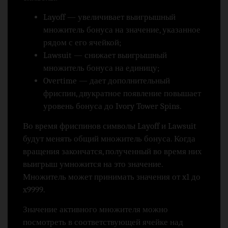
Layoff — увеличивает выигрышный
множитель бонуса на значение, указанное
рядом с его ячейкой;
Lawsuit — снижает выигрышный
множитель бонуса на единицу;
Overtime — дает дополнительный
фриспин, двукратное появление повышает
уровень бонуса до Ivory Tower Spins.
Во время фриспинов символы Layoff и Lawsuit
будут менять общий множитель бонуса. Когда
вращения закончатся, полученный во время них
выигрыш умножится на это значение.
Множитель может принимать значения от x1 до
x9999.
Значение активного множителя можно
посмотреть в соответствующей ячейке над