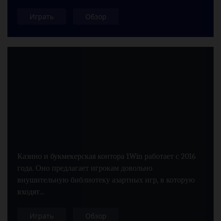
Играть
Обзор
Казино и букмекерская контора 1Win работает с 2016
года. Оно предлагает игрокам довольно
внушительную библиотеку азартных игр, в которую
входят...
Играть
Обзор