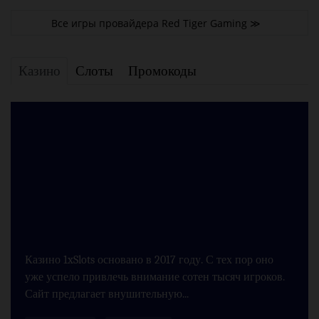
Все игры провайдера Red Tiger Gaming ≫
Казино
Слоты
Промокоды
Казино 1xSlots основано в 2017 году. С тех пор оно
уже успело привлечь внимание сотен тысяч игроков.
Сайт предлагает внушительную...