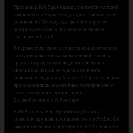
Провайдер Red Tiger Gaming считается молодой
компанией по меркам индустрии гемблинга. Ее
основали в 2014 году, однако с тех пор в ее
истории уже успело произойти несколько
знаковых событий.
В первые годы своего существования компания
сотрудничала с несколькими онлайн-казино,
среди которых можно выделить Betsson и
Slotsmillion. В 2018 ей удалось получить
лицензии в Олдерни и Мальте. А через год к ним
присоединились аналогичные сертификаты от
соответствующих организаций в
Великобритании и Гибралтаре.
В 2019 году на Red Tiger Gaming обратил
внимание крупный поставщик слотов NetEnt. Он
выкупил компанию примерно за $271 миллион и