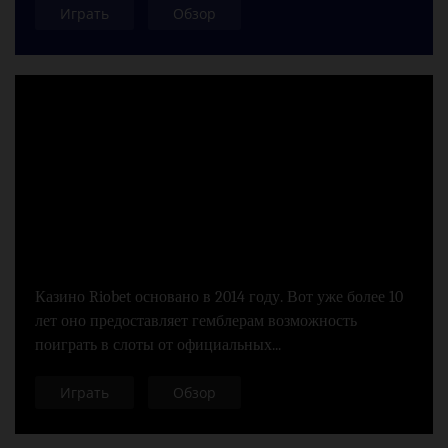
Играть
Обзор
Казино Riobet основано в 2014 году. Вот уже более 10
лет оно предоставляет гемблерам возможность
поиграть в слоты от официальных...
Играть
Обзор