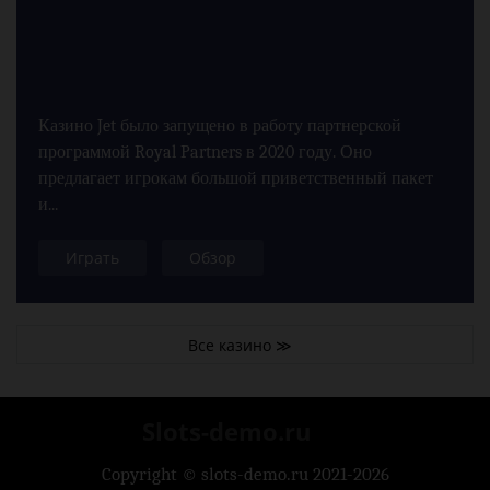
Казино Jet было запущено в работу партнерской
программой Royal Partners в 2020 году. Оно
предлагает игрокам большой приветственный пакет
и...
Играть
Обзор
Все казино ≫
Slots-demo.ru
Copyright © slots-demo.ru 2021-2026