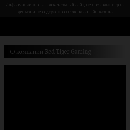
Информационно-развлекательный сайт, не проводит игр на
деньги и не содержит ссылок на онлайн казино
О компании Red Tiger Gaming