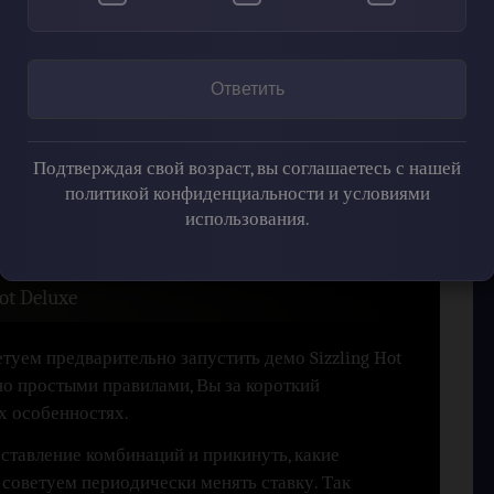
 На нем разработчики расположили пять линий. Их
икаторах по краям крайних барабанов.
Ответить
олы
ная игра. В слоте реализована лишь одна
Подтверждая свой возраст, вы соглашаетесь с нашей
atter в виде звезды. Она заключается в том, что
политикой конфиденциальности и условиями
 позициях, и ему не нужно выстраиваться в
использования.
ot Deluxe
туем предварительно запустить демо Sizzling Hot
но простыми правилами, Вы за короткий
х особенностях.
ставление комбинаций и прикинуть, какие
советуем периодически менять ставку. Так