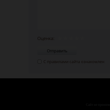
Оценка:
Отправить
С правилами сайта ознакомлен
Сайт не приним