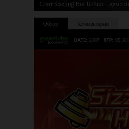
Слот Sizzling Hot Deluxe - демо и
Обзор
Комментарии
DATE:
2007
RTP:
95.66