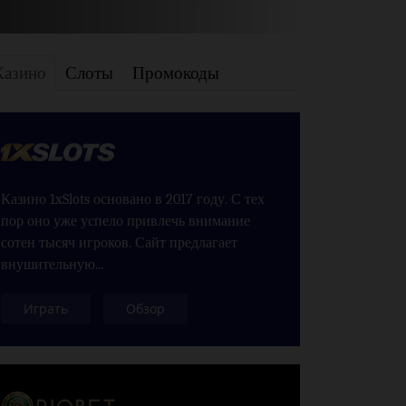
Казино
Слоты
Промокоды
Казино 1xSlots основано в 2017 году. С тех
пор оно уже успело привлечь внимание
сотен тысяч игроков. Сайт предлагает
внушительную...
Играть
Обзор