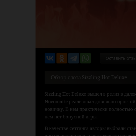
Оставить отз
Обзор слота Sizzling Hot Deluxe
Sizzling Hot Deluxe вышел в релиз в дал
Novomatic реализовал довольно простой
новичку. В нем практически полностью 
нем нет бонусной игры.
В качестве сеттинга авторы выбрали ст
они не поленились и реализовали разли