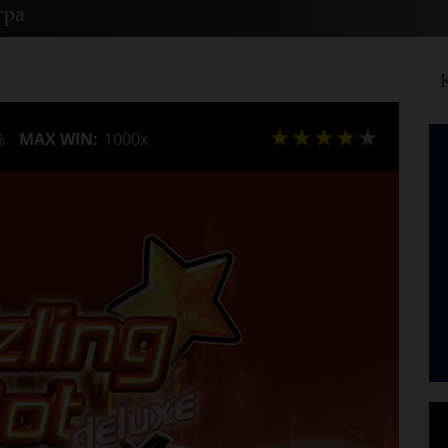
гра
%
MAX WIN:
1000x