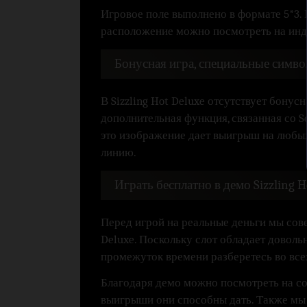
Игровое поле выполнено в формате 5*3.
расположение можно посмотреть на инд
Бонусная игра, специальные симв
В Sizzling Hot Deluxe отсутствует бонус
дополнительная функция, связанная со Sc
это изображение дает выигрыш на любых
линию.
Играть бесплатно в демо Sizzling H
Перед игрой на реальные деньги мы сове
Deluxe. Поскольку слот обладает доволь
промежуток времени разберетесь во все
Благодаря демо можно посмотреть на со
выигрыши они способны дать. Также мы 