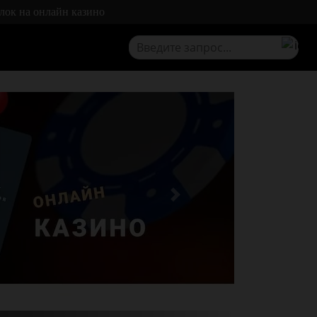
лок на онлайн казино
Вперёд