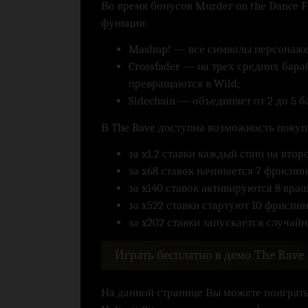
Во время бонусов Murder on the Dance Fl
функции:
Mashup! — все символы персонаже
Crossfader — на трех средних бар
превращаются в Wild;
Sidechain — объединяет от 2 до 5 б
В The Rave доступна возможность покуп
за x1.2 ставки каждый спин на втор
за x68 ставок начинается 7 фриспин
за x140 ставок активируются 8 вращ
за x522 ставки стартуют 10 фриспино
за x202 ставки запускается случай
Играть бесплатно в демо The Rave
На данной странице Вы можете поиграть