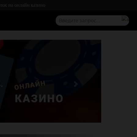
лок на онлайн казино
Вперёд