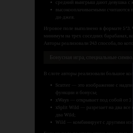
средний выигрыш дают девушка с к
высокооплачиваемыми считаются п
ди-джея.
Игровое поле выполнено в формате 5*3.
минимум на трех соседних барабанах, на
Авторы реализовали 243 способа, по к
Бонусная игра, специальные симв
В слоте авторы реализовали большое ко
Scatter — это изображение с надпи
функции и бонусы;
xWays — открывает под собой от 2
xSplit Wild — разрезает на два все
два Wild;
Wild — комбинирует с другими из