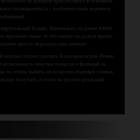
 и возможности, которые присутствуют в основной
может познакомиться с особенностями игрового
комбинаций.
 виртуальный баланс. Изначально он равен 10000
о крупной ставке, то его хватит на долгое время.
таточно просто перезагрузить автомат.
 версии следует уделить бонусным играм. Ровно
ует возможность покупки бонусов и функций за
 на то, чтобы выбить их во время обычных спинов.
можно получить, и стоит ли тратить реальный