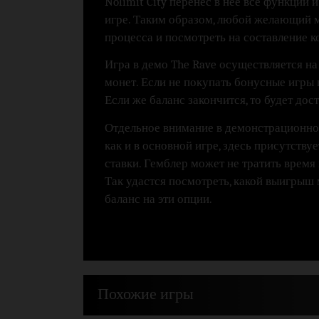
Nolimit City перенес в нее все функции
игре. Таким образом, любой желающий 
процесса и посмотреть на составление 
Игра в демо The Rave осуществляется на
монет. Если не покупать бонусные игры п
Если же баланс закончится, то будет дос
Отдельное внимание в демонстрационной
как и в основной игре, здесь присутств
ставки. Гемблер может не тратить время
Так удастся посмотреть, какой выигрыш 
баланс на эти опции.
Похожие игры