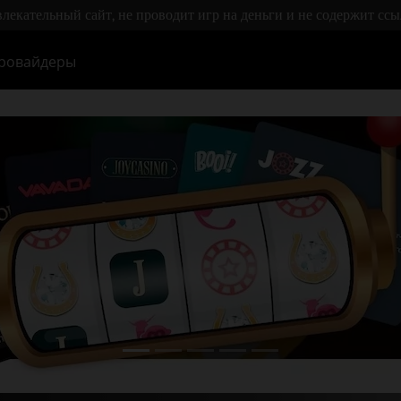
екательный сайт, не проводит игр на деньги и не содержит ссы
ровайдеры