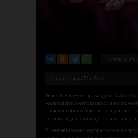
Оставить отз
Обзор слота The Rave
Релиз The Rave от провайдера Nolimit Ci
желающий может оказаться в ночном клу
стечению обстоятельств, сегодня здесь 
Тысячи людей пришли, чтобы потанцеват
В данный автомат авторы заложили пару
делает игровой процесс разнообразным 