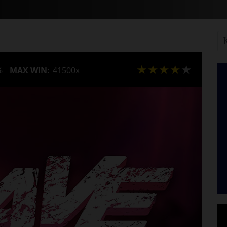
%
MAX WIN:
41500x